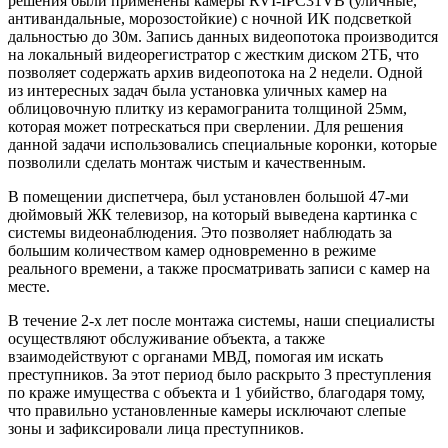
решения были применены камеры RVI-IPC31VB (уличные,
антивандальные, морозостойкие) с ночной ИК подсветкой
дальностью до 30м. Запись данных видеопотока производится
на локальный видеорегистратор с жестким диском 2ТБ, что
позволяет содержать архив видеопотока на 2 недели. Одной
из интересных задач была установка уличных камер на
облицовочную плитку из керамогранита толщиной 25мм,
которая может потрескаться при сверлении. Для решения
данной задачи использовались специальные коронки, которые
позволили сделать монтаж чистым и качественным.
В помещении диспетчера, был установлен большой 47-ми
дюймовый ЖК телевизор, на который выведена картинка с
системы видеонаблюдения. Это позволяет наблюдать за
большим количеством камер одновременно в режиме
реального времени, а также просматривать записи с камер на
месте.
В течение 2-х лет после монтажа системы, наши специалисты
осуществляют обслуживание объекта, а также
взаимодействуют с органами МВД, помогая им искать
преступников. За этот период было раскрыто 3 преступления
по краже имущества с объекта и 1 убийство, благодаря тому,
что правильно установленные камеры исключают слепые
зоны и зафиксировали лица преступников.