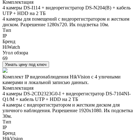
Комплектация
4 камеры DS-I114 + видеорегистратор DS-N204(B) + кабель
UTP + HDD на 2 ТБ
4 камеры для помещений с видеорегистратором и жестким
диском. Разрешение 1280х720. Ик подсветка 10м.
Тип
IP
Бренд
HiWatch
Угол обзора
69
Узнать цену под ключ
Комплект IP видеонаблюдения HikVision с 4 уличными
камерами и локальной записью данных.
Комплектация
4 камеры DS-2CD2323G0-I + видеорегистратор DS-7104NI-
Q1/M + кабель UTP + HDD на 2 ТБ
4 камеры с видеорегистратором и жестким диском для
уличного наблюдения. Разрешение 1920х1080. Ик подсветка
30м.
Тип
IP
Бренд
HikVision