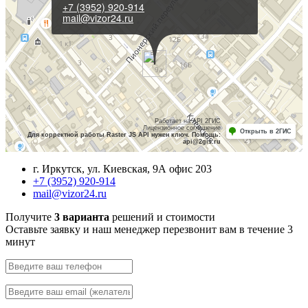
+7 (3952) 920-914
mail@vizor24.ru
Работает на API 2ГИС
Лицензионное соглашение
Открыть в 2ГИС
Для корректной работы Raster JS API нужен ключ. Помощь:
api@2gis.ru
г. Иркутск, ул. Киевская, 9А офис 203
+7 (3952) 920-914
mail@vizor24.ru
Получите
3 варианта
решений и стоимости
Оставьте заявку и наш менеджер перезвонит вам в течение 3
минут